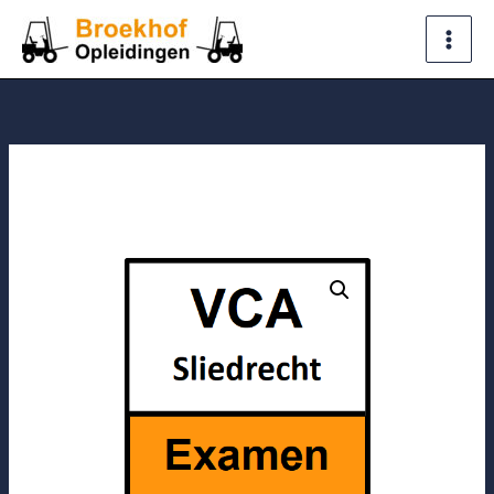
Ga
naar
de
inhoud
VCA
examen
Sliedrecht
aantal