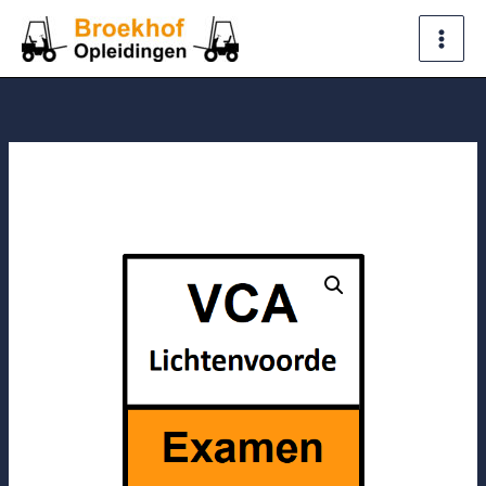
Ga
naar
de
inhoud
VCA
examen
Lichtenvoorde
aantal