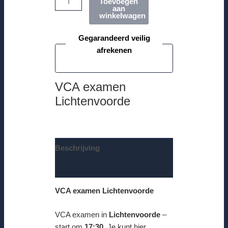
Toevoegen
aan
winkelwagen
Gegarandeerd veilig
afrekenen
VCA examen
Lichtenvoorde
Beschrijving
Beoordelingen (0)
VCA examen Lichtenvoorde
VCA examen in
Lichtenvoorde
–
start om
17:30
. Je kunt hier