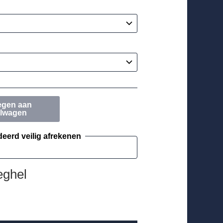
egen aan
elwagen
eerd veilig afrekenen
ghel