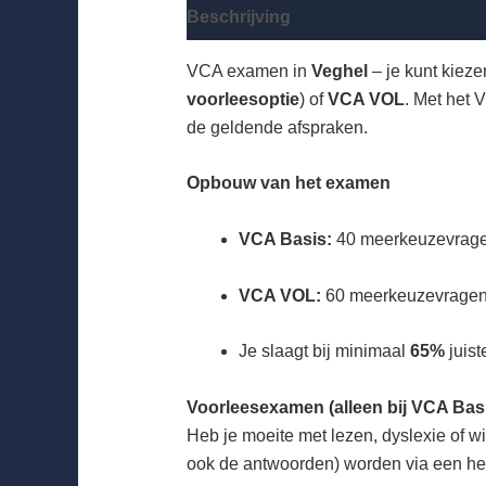
Beschrijving
Beoordelingen (0)
VCA examen in
Veghel
– je kunt kieze
voorleesoptie
) of
VCA VOL
. Met het 
de geldende afspraken.
Opbouw van het examen
VCA Basis:
40 meerkeuzevragen
VCA VOL:
60 meerkeuzevragen 
Je slaagt bij minimaal
65%
juist
Voorleesexamen (alleen bij VCA Bas
Heb je moeite met lezen, dyslexie of w
ook de antwoorden) worden via een hea