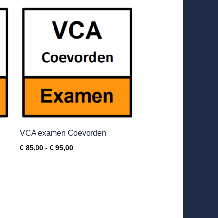
Prijsklasse:
€ 85,00
tot
€ 95,00
VCA examen Coevorden
€
85,00
-
€
95,00