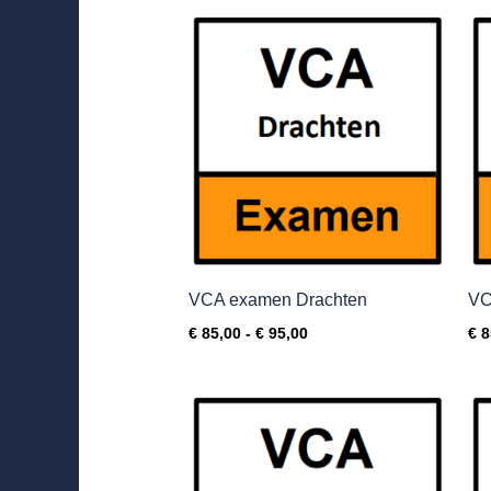
Prijsklasse:
€ 85,00
tot
€ 95,00
VCA examen Drachten
VC
€
85,00
-
€
95,00
€
8
Prijsklasse:
€ 85,00
tot
€ 95,00