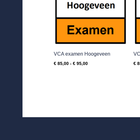
VCA examen Hoogeveen
VC
€
85,00
-
€
95,00
€
8