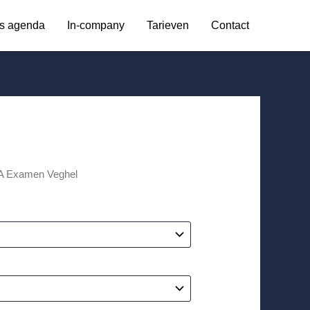
s agenda
In-company
Tarieven
Contact
A Examen Veghel