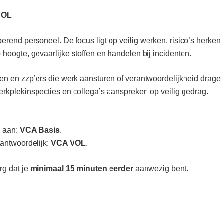
VOL
oerend personeel. De focus ligt op veilig werken, risico’s her
oogte, gevaarlijke stoffen en handelen bij incidenten.
en en zzp’ers die werk aansturen of verantwoordelijkheid dragen
erkplekinspecties en collega’s aanspreken op veilig gedrag.
d aan:
VCA Basis
.
rantwoordelijk:
VCA VOL
.
g dat je
minimaal 15 minuten eerder
aanwezig bent.