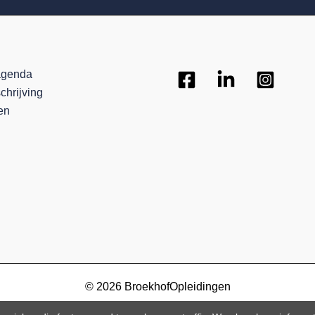
agenda
chrijving
en
© 2026 BroekhofOpleidingen