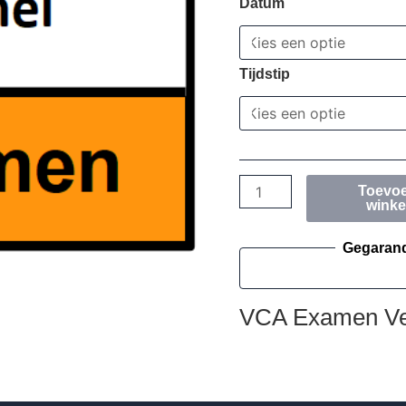
Datum
Tijdstip
Toevo
wink
Gegarand
VCA Examen Ve