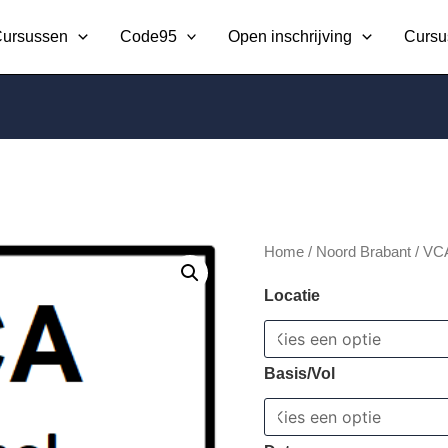
ursussen
Code95
Open inschrijving
Cursu
VCA
Home
/
Noord Brabant
/ VC
Examen
Locatie
Veghel
aantal
Basis/Vol