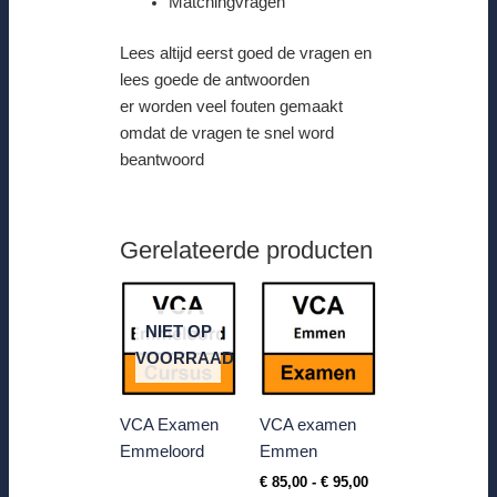
Matchingvragen
Lees altijd eerst goed de vragen en
lees goede de antwoorden
er worden veel fouten gemaakt
omdat de vragen te snel word
beantwoord
Gerelateerde producten
Prijsklasse:
€ 85,00
tot
NIET OP
€ 95,00
VOORRAAD
VCA Examen
VCA examen
Emmeloord
Emmen
€
85,00
-
€
95,00