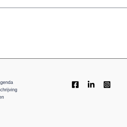
agenda
chrijving
en