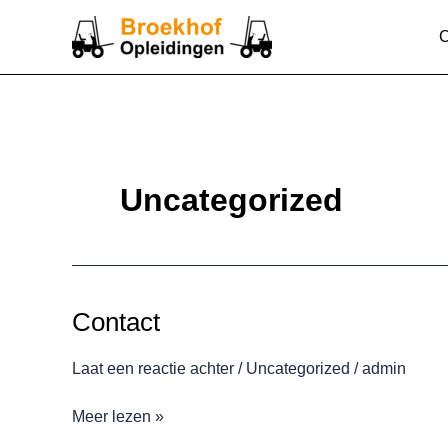
Ga
C
naar
de
inhoud
Uncategorized
Contact
Contact
Laat een reactie achter
/
Uncategorized
/
admin
Meer lezen »