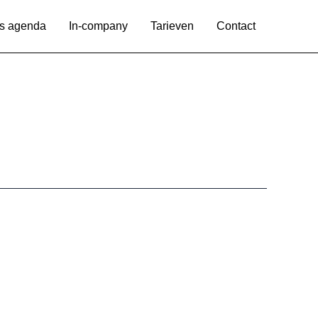
s agenda
In-company
Tarieven
Contact