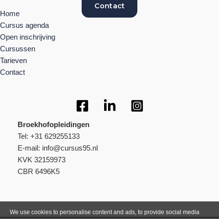
Contact
Home
Cursus agenda
Open inschrijving
Cursussen
Tarieven
Contact
Broekhofopleidingen
Tel: +31 629255133
E-mail: info@cursus95.nl
KVK 32159973
CBR 6496K5
We use cookies to personalise content and ads, to provide social media