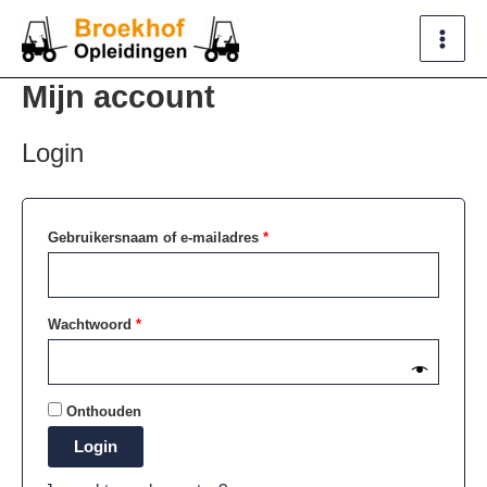
Ga
Vereist
Vereist
naar
de
Mijn account
inhoud
Login
Gebruikersnaam of e-mailadres
*
Wachtwoord
*
Onthouden
Login